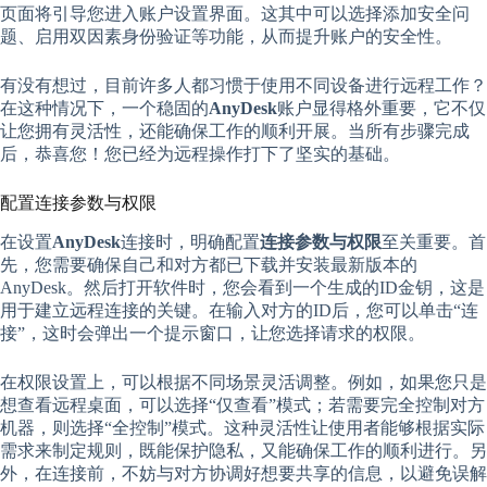
页面将引导您进入账户设置界面。这其中可以选择添加安全问
题、启用双因素身份验证等功能，从而提升账户的安全性。
有没有想过，目前许多人都习惯于使用不同设备进行远程工作？
在这种情况下，一个稳固的
AnyDesk
账户显得格外重要，它不仅
让您拥有灵活性，还能确保工作的顺利开展。当所有步骤完成
后，恭喜您！您已经为远程操作打下了坚实的基础。
配置连接参数与权限
在设置
AnyDesk
连接时，明确配置
连接参数与权限
至关重要。首
先，您需要确保自己和对方都已下载并安装最新版本的
AnyDesk。然后打开软件时，您会看到一个生成的ID金钥，这是
用于建立远程连接的关键。在输入对方的ID后，您可以单击“连
接”，这时会弹出一个提示窗口，让您选择请求的权限。
在权限设置上，可以根据不同场景灵活调整。例如，如果您只是
想查看远程桌面，可以选择“仅查看”模式；若需要完全控制对方
机器，则选择“全控制”模式。这种灵活性让使用者能够根据实际
需求来制定规则，既能保护隐私，又能确保工作的顺利进行。另
外，在连接前，不妨与对方协调好想要共享的信息，以避免误解