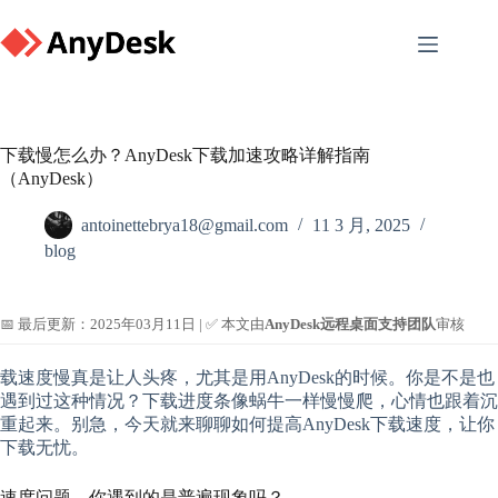
Skip
to
content
下载慢怎么办？AnyDesk下载加速攻略详解指南
（AnyDesk）
antoinettebrya18@gmail.com
11 3 月, 2025
blog
📅 最后更新：2025年03月11日 | ✅ 本文由
AnyDesk远程桌面支持团队
审核
载速度慢真是让人头疼，尤其是用AnyDesk的时候。你是不是也
遇到过这种情况？下载进度条像蜗牛一样慢慢爬，心情也跟着沉
重起来。别急，今天就来聊聊如何提高AnyDesk下载速度，让你
下载无忧。
速度问题，你遇到的是普遍现象吗？