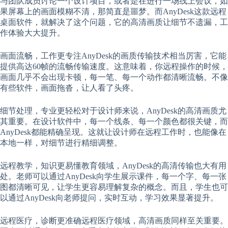
与团队成员讨论一个设计项目，或者是在进行一场线上会议，如
果屏幕上的画面模糊不清，那简直是噩梦。而AnyDesk这款远程
桌面软件，就解决了这个问题，它的高清画质让细节不遗漏，工
作体验大大提升。
画面流畅，工作更专注AnyDesk的画质传输技术相当厉害，它能
提供高达60帧的流畅传输速度。这意味着，你远程操作的时候，
画面几乎不会出现卡顿，每一笔、每一个动作都清晰流畅。不像
有些软件，画面拖沓，让人看了头疼。
细节处理，专业更轻松对于设计师来说，AnyDesk的高清画质尤
其重要。在设计软件中，每一个线条、每一个颜色都很关键，而
AnyDesk都能精确呈现。这就让设计师在远程工作时，也能像在
本地一样，对细节进行精细调整。
远程教学，知识更易懂教育领域，AnyDesk的高清传输也大有用
处。老师可以通过AnyDesk向学生展示课件，每一个字、每一张
图都清晰可见，让学生更容易理解复杂的概念。而且，学生也可
以通过AnyDesk向老师提问，实时互动，学习效果显著提升。
远程医疗，诊断更准确远程医疗领域，高清画质同样至关重要。