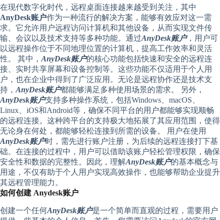
在现代数字化时代，远程桌面连接越来越受到关注，其中
AnyDesk账户
作为一种流行的解决方案，能够有效应对这一需
求。它允许用户远程访问计算机和其他设备，从而实现文件传
输、会议以及技术支持等多种功能。通过
AnyDesk账户
，用户可
以远程操作位于不同地理位置的计算机，提高工作效率和灵活
性。 其中，
AnyDesk账户
的核心功能包括快速和安全的远程连
接、实时共享屏幕和设备控制等。这些功能不仅适用于个人用
户，也在企业中得到了广泛应用。无论是远程协作还是技术支
持，
AnyDesk账户
都能够满足多种使用场景的需求。 另外，
AnyDesk账户
支持多种操作系统，包括Windows、macOS、
Linux、iOS和Android等，确保不同平台的用户都能够实现顺畅
的远程连接。这种跨平台的支持极大地拓展了其应用范围，使得
无论身在何处，都能够轻松连接到所需的设备。 用户在使用
AnyDesk账户
时，需先进行账户注册，为后续的远程连接打下基
础。在连接的过程中，用户可以借助该账户轻松管理权限，确保
安全性和数据的完整性。因此，理解
AnyDesk账户
的基本概念与
用途，不仅有助于个人用户实现高效操作，也能够帮助企业提升
其远程管理能力。
如何创建 Anydesk账户
创建一个任何
AnyDesk账户
是一个简单而直观的过程，需要用户