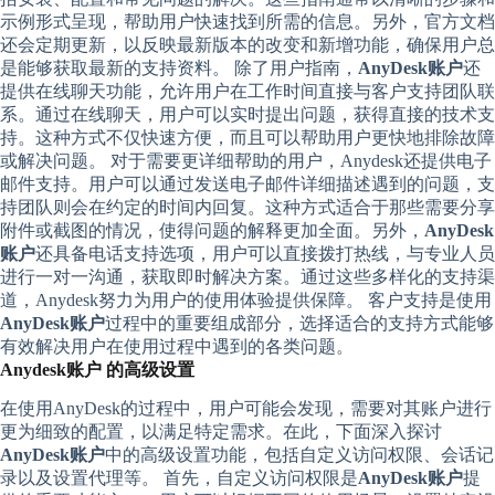
示例形式呈现，帮助用户快速找到所需的信息。另外，官方文档
还会定期更新，以反映最新版本的改变和新增功能，确保用户总
是能够获取最新的支持资料。 除了用户指南，
AnyDesk账户
还
提供在线聊天功能，允许用户在工作时间直接与客户支持团队联
系。通过在线聊天，用户可以实时提出问题，获得直接的技术支
持。这种方式不仅快速方便，而且可以帮助用户更快地排除故障
或解决问题。 对于需要更详细帮助的用户，Anydesk还提供电子
邮件支持。用户可以通过发送电子邮件详细描述遇到的问题，支
持团队则会在约定的时间内回复。这种方式适合于那些需要分享
附件或截图的情况，使得问题的解释更加全面。另外，
AnyDesk
账户
还具备电话支持选项，用户可以直接拨打热线，与专业人员
进行一对一沟通，获取即时解决方案。通过这些多样化的支持渠
道，Anydesk努力为用户的使用体验提供保障。 客户支持是使用
AnyDesk账户
过程中的重要组成部分，选择适合的支持方式能够
有效解决用户在使用过程中遇到的各类问题。
Anydesk账户 的高级设置
在使用AnyDesk的过程中，用户可能会发现，需要对其账户进行
更为细致的配置，以满足特定需求。在此，下面深入探讨
AnyDesk账户
中的高级设置功能，包括自定义访问权限、会话记
录以及设置代理等。 首先，自定义访问权限是
AnyDesk账户
提