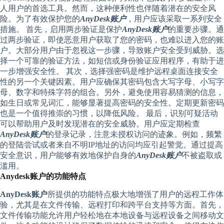
人用户的首选工具。然而，这种便利性也伴随着潜在的安全风
险。为了有效保护您的
AnyDesk账户
，用户应该采取一系列安全
措施。 首先，启用两步验证是保护
AnyDesk账户
的重要步骤。通
过两步验证，即使恶意用户获取了您的密码，也难以进入您的账
户。大部分用户由于忽视这一步骤，导致账户安全受到威胁。选
择一个可靠的验证方法，如短信或身份验证应用程序，有助于进
一步增强安全性。 其次，选择强密码是维护远程桌面连接安全
性的另一个关键因素。用户应确保其密码包含大写字母、小写字
母、数字和特殊字符的组合。另外，避免使用容易猜测的信息，
如生日或常见词汇，能够显著提高密码的安全性。定期更新密码
也是一个值得推崇的习惯，以降低风险。 最后，识别可疑活动
可以帮助用户及时发现潜在的安全威胁。用户应定期检查
AnyDesk账户
的登录记录，注意未授权访问的迹象。例如，频繁
的登陆尝试或者来自不明IP地址的访问均应引起警觉。通过提高
安全意识，用户能够有效地保护自身的
AnyDesk账户
不被盗取或
滥用。
Anydesk账户的功能特点
AnyDesk账户
所提供的功能特点极大地增强了用户的远程工作体
验，尤其是在文件传输、远程打印和跨平台支持等方面。首先，
文件传输功能允许用户轻松地在本地设备与远程设备之间移动文