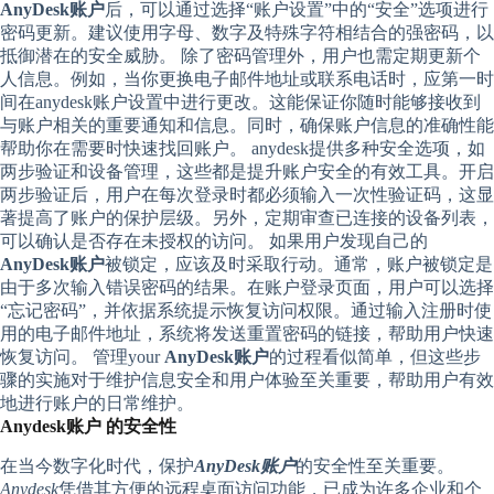
AnyDesk账户
后，可以通过选择“账户设置”中的“安全”选项进行
密码更新。建议使用字母、数字及特殊字符相结合的强密码，以
抵御潜在的安全威胁。 除了密码管理外，用户也需定期更新个
人信息。例如，当你更换电子邮件地址或联系电话时，应第一时
间在anydesk账户设置中进行更改。这能保证你随时能够接收到
与账户相关的重要通知和信息。同时，确保账户信息的准确性能
帮助你在需要时快速找回账户。 anydesk提供多种安全选项，如
两步验证和设备管理，这些都是提升账户安全的有效工具。开启
两步验证后，用户在每次登录时都必须输入一次性验证码，这显
著提高了账户的保护层级。另外，定期审查已连接的设备列表，
可以确认是否存在未授权的访问。 如果用户发现自己的
AnyDesk账户
被锁定，应该及时采取行动。通常，账户被锁定是
由于多次输入错误密码的结果。在账户登录页面，用户可以选择
“忘记密码”，并依据系统提示恢复访问权限。通过输入注册时使
用的电子邮件地址，系统将发送重置密码的链接，帮助用户快速
恢复访问。 管理your
AnyDesk账户
的过程看似简单，但这些步
骤的实施对于维护信息安全和用户体验至关重要，帮助用户有效
地进行账户的日常维护。
Anydesk账户 的安全性
在当今数字化时代，保护
AnyDesk账户
的安全性至关重要。
Anydesk
凭借其方便的远程桌面访问功能，已成为许多企业和个