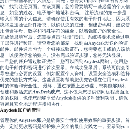
提供一些基本的个人信息。首先，您需要访问Anydesk的官方网
站，找到注册页面。在该页面，您将需要填写一些必需的个人信
息，如您的姓名、电子邮件地址和密码。 注册流程的第一步是
输入所需的个人信息。请确保使用有效的电子邮件地址，因为系
统将发送验证邮件给您，以确认您的注册。创建密码时，建议使
用包含字母、数字和特殊字符的组合，以增强账户的安全性。
完成信息填写后，您需要点击“注册”按钮。系统将要求您通过电
子邮件进行验证。请查看您的邮箱，找到由Anydesk发送的验证
邮件。邮件通常包含一个链接或验证码，您需要点击或输入该信
息，以便激活您的账户。没有完成验证步骤，您将无法登录。
一旦您的账户通过验证激活，您可以回到Anydesk网站，使用您
的电子邮件和密码进行首次登录。在成功登录后，系统可能会引
导您进行必要的设置，例如配置个人资料、设置安全选项和选择
优先的连接方式等。这些设置将帮助您优先管理在使用Anydesk
时的体验和安全性。 最终，通过按照上述步骤，您将能够顺利
创建和激活您的
AnyDesk账户
。这不仅为您提供访问远程桌面服
务的权限，也使您能够享受Anydesk提供的多种便利功能，确保
容易且安全地远程连接和协作。
Anydesk账户的管理
管理你的
AnyDesk账户
是确保安全性和使用效率的重要步骤。首
先，定期更改密码是维护账户安全的最佳实践之一。登录到your