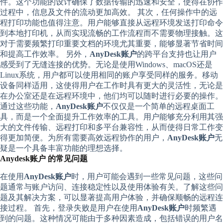
件。这个功能的设计确保了数据传输的迅速和安全，使得在协作
过程中，信息及文件的流动更加高效。 其次，任何操作中的远
程打印功能也值得注意。用户能够直接从远程环境发送打印命令
到本地打印机，从而实现流畅的工作流程而不需要物理接触。这
对于需要频繁打印重要文档的环境尤其重要，能够显著节省时间
和提高工作效率。 另外，
AnyDesk账户
的跨平台支持也让用户
感受到了无缝连接的优势。无论是使用Windows、macOS还是
Linux系统，用户都可以使用相同的账户享受同样的服务。移动
设备同样适用，这使得用户在工作时具有更大的灵活性，无论是
在办公室还是在远程环境中，他们均可以随时进行必要的操作。
通过这些功能，
AnyDesk账户
不仅仅是一个简单的远程桌面工
具，而是一个全面提升工作效率的工具。用户能够充分利用其强
大的文件传输、远程打印和多平台兼容性，从而使得日常工作变
得更加简便。为所有需要高效远程协作的用户，
AnyDesk账户
无
疑是一个具备丰富功能的理想选择。
Anydesk账户 的常见问题
在使用
AnyDesk账户
时，用户可能会遇到一些常见问题，这些问
题通常与账户访问、连接稳定性以及使用体验有关。了解这些问
题及其解决方案，可以显著提高用户体验，并确保顺畅的远程连
接过程。 首先，登录失败是用户在使用
AnyDesk账户
时频繁遇
到的问题。这种情况可能由于多种因素造成，包括错误的用户名