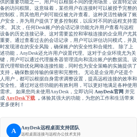
供的重要功能之一。用户可以根据不同的使用场景，设置特定设
备的访问权限。这意味着，某些用户在连接时可以被授予完整的
控制权，而其他用户则可能仅被允许查看。这种灵活性确保了账
户安全，并为用户提供了更多控制权，以应对不同的远程支持需
求。 其次，任何Desk账户的会话记录功能允许用户查看与远程
设备的历史连接记录。这对需要监控和审核连接的企业用户尤其
重要。通过查看过去的会话记录，用户可以评估访问模式，并及
时发现潜在的安全风险，确保账户的安全性和合规性。 除了上
述功能，AnyDesk还允许用户设置代理。这对于企业环境尤为关
键，用户可以通过代理服务器管理流向和流出账户的数据流。设
置代理帮助优化网络连接性能，同时也为安全策略的实施提供了
支持，确保数据传输的保密和完整性。 无论是企业用户还是个
人用户，都可以根据自身需求调整设置，提高远程连接的效率和
安全性。通过对这些功能的有效利用，可以更好地满足各种使用
需求。 如果您尚未使用AnyDesk，立即访问
AnyDesk官网
并完
成
AnyDesk下载
，
体验其强大的功能，为您的工作和生活带来
更多便利！
AnyDesk远程桌面支持团队
A
远程桌面连接与远程办公技术支持