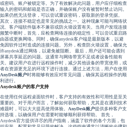
或密码、账户被锁定等。为了有效解决此问题，用户应仔细检查
输入的密码和邮箱是否正确，并确保账户没有被暂时禁止访问。
如果仍然无法登录，可以尝试重设密码，获取新的登录凭据。
其次，连接不稳定也是常见的挑战之一。这种现象可能与网络状
况、客户端软件版本不兼容或防火墙设置有关。当用户发现连接
频繁中断时，首先，应检查网络连接的稳定性，可以尝试重启路
由器或更换网络。同时，确保anydesk客户端是最新版本，以避
免因软件过时造成的连接问题。另外，检查防火墙设置，确保允
许anydesk通过网络，以避免被阻断。 最后，用户还可能会遇到
屏幕共享延迟的问题。这通常与网络带宽不足或者设备性能有
关。建议用户在进行远程操作时，减少其他设备的带宽使用，或
者在资源更充足的环境下进行连接。通过上述方法，用户在使用
AnyDesk账户
时将能够有效应对常见问题，确保其远程操作的顺
利进行。
Anydesk账户的客户支持
在使用任何远程桌面软件时，客户支持的有效性和可用性是至关
重要的。对于用户而言，了解如何获取帮助，尤其是在遇到技术
难题时，可以大大提高使用体验。
AnyDesk账户
提供多种客户支
持选项，以确保用户在需要时能够顺利获得帮助。 首先，
Anydesk官方提供详尽的用户指南，涵盖了软件的各个方面，包
括安装、配置和常见问题的解决。这些指南通常以清晰的步骤和