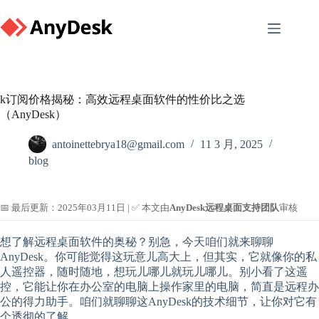
Skip
to
content
k订阅价格揭秘：高效远程桌面软件的性价比之选
（AnyDesk）
antoinettebrya18@gmail.com
11 3 月, 2025
blog
📅 最后更新：2025年03月11日 | ✅ 本文由
AnyDesk远程桌面支持团队
审核
想了解远程桌面软件的奥秘？别急，今天咱们就来聊聊
AnyDesk。你可能觉得这玩意儿高大上，但其实，它就像你的私
人遥控器，随时随地，想玩儿哪儿就玩儿哪儿。别小看了这遥
控，它能让你在办公室的电脑上操作家里的电脑，简直是远程办
公的得力助手。咱们就聊聊这AnyDesk的技术细节，让你对它有
个透彻的了解。