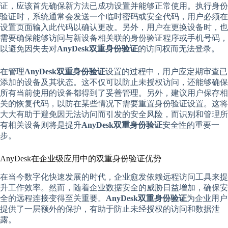
证，应该首先确保新方法已成功设置并能够正常使用。执行身份
验证时，系统通常会发送一个临时密码或安全代码，用户必须在
设置页面输入此代码以确认更改。另外，用户在更换设备时，也
需要确保能够访问与新设备相关联的身份验证程序或手机号码，
以避免因失去对
AnyDesk双重身份验证
的访问权而无法登录。
在管理
AnyDesk双重身份验证
设置的过程中，用户应定期审查已
添加的设备及其状态。这不仅可以防止未授权访问，还能够确保
所有当前使用的设备都得到了妥善管理。另外，建议用户保存相
关的恢复代码，以防在某些情况下需要重置身份验证设置。这将
大大有助于避免因无法访问而引发的安全风险，而识别和管理所
有相关设备则将是提升
AnyDesk双重身份验证
安全性的重要一
步。
AnyDesk在企业级应用中的双重身份验证优势
在当今数字化快速发展的时代，企业愈发依赖远程访问工具来提
升工作效率。然而，随着企业数据安全的威胁日益增加，确保安
全的远程连接变得至关重要。
AnyDesk双重身份验证
为企业用户
提供了一层额外的保护，有助于防止未经授权的访问和数据泄
露。