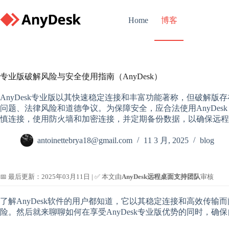
Skip
to
博客
Home
content
专业版破解风险与安全使用指南（AnyDesk）
AnyDesk专业版以其快速稳定连接和丰富功能著称，但破解
问题、法律风险和道德争议。为保障安全，应合法使用AnyDe
慎连接，使用防火墙和加密连接，并定期备份数据，以确保远程
antoinettebrya18@gmail.com
11 3 月, 2025
blog
📅 最后更新：2025年03月11日 | ✅ 本文由
AnyDesk远程桌面支持团队
审核
了解AnyDesk软件的用户都知道，它以其稳定连接和高效传
险。然后就来聊聊如何在享受AnyDesk专业版优势的同时，确