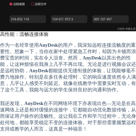
高性能：流畅连接体验
作为一名经常使用
AnyDesk
的用户，我深知远程连接流畅度的重
要性。想象一下，当你在家中处理紧急工作时，却因为卡顿而浪
费宝贵的时间，实在令人沮丧。然而，
AnyDesk
以其出色的性
能，让这种烦恼在我身上几乎不再出现。无论是进行视频会议还
是远程协助，
AnyDesk
都能提供无缝衔接的体验，让我能够毫不
费力地操作。特别是在多任务处理时，它的响应速度依然令人满
意，几乎让人感受不到延迟。就像在线教学中需要实时互动，有
了这个工具，我能与远方的学生保持良好的沟通和协作。
我还发现，
AnyDesk
在不同网络环境下亦表现出色—无论是在高
速网络上还是相对缓慢的连接中，它都能自动优化数据传输，从
而保证用户操作的流畅性。这让我在工作和学习过程中，无论身
处何地，都能享受稳定不变的连接体验。对于那些需要频繁远程
支持或教学的人而言，这真是一种福音！