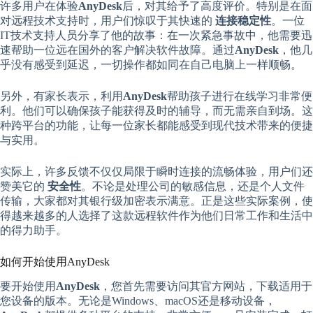
许多用户在体验
AnyDesk
后，对其给予了高度评价。特别是在面
对远程技术支持时，用户们惊叹于其快速的
连接稳定性
。一位
IT技术支持人员分享了他的故事：在一次紧急事故中，他需要迅
速帮助一位远在国外的客户解决软件故障。通过
AnyDesk
，他几
乎没有感受到延迟，一切操作都如同在自己电脑上一样顺畅。
另外，有家长表示，利用
AnyDesk
帮助孩子进行在线学习非常便
利。他们可以确保孩子能获得及时的辅导，而无需亲自到场。这
种跨平台的功能，让每一位家长都能感受到现代技术带来的便捷
与实用。
实际上，许多反馈不仅仅局限于瞬时连接的流畅体验，用户们还
赞美它的
安全性
。不论是处理公司的敏感信息，还是个人文件
传输，大家都对其银行级加密表示满意。正是这些实际案例，使
得越来越多的人选择了这款远程软件作为他们日常工作和生活中
的得力助手。
如何开始使用AnyDesk
要开始使用
AnyDesk
，您首先需要访问其官方网站，下载适用于
您设备的版本。无论是Windows、macOS还是移动设备，