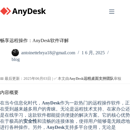
Skip
to
content
畅享远程操作：AnyDesk软件详解
antoinettebrya18@gmail.com
1 6 月, 2025
blog
📅 最后更新：2025年06月03日 | ✅ 本文由
AnyDesk远程桌面支持团队
审核
内容概要
在当今信息化时代，
AnyDesk
作为一款热门的远程操作软件，正
在受到越来越多用户的青睐。无论是远程技术支持、在家办公还
是在线学习，这款软件都能提供便捷的解决方案。它的核心优势
在于极高的
安全性
和流畅的连接体验，使得用户能够毫无顾虑地
进行各种操作。另外，
AnyDesk
支持多平台使用，无论是