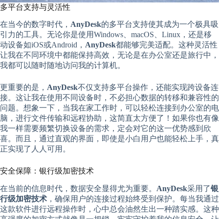
多平台支持与灵活性
在当今的数字时代，
AnyDesk
的多平台支持使其成为一个极具吸
引力的工具。无论你是使用Windows、macOS、Linux，还是移
动设备如iOS或Android，
AnyDesk
都能够完美适配。这种灵活性
让我在不同环境中都能保持高效，无论是在办公室还是旅行中，
我都可以随时随地访问我的计算机。
更重要的是，
AnyDesk
不仅支持多平台操作，还能实现跨设备连
接。这让我在使用不同设备时，不必担心数据的转移和兼容性的
问题。想象一下，当我在家工作时，可以轻松连接到办公室的电
脑，进行文件传输和远程协助，这简直太方便了！如果你也有像
我一样需要频繁切换设备的需求，定会对它的这一优势感到欣
喜。而且，通过直观的界面，即使是小白用户也能轻松上手，真
正实现了人人可用。
安全保障：银行级加密技术
在当前的信息时代，数据安全显得尤为重要。
AnyDesk
采用了
银
行级加密技术
，确保用户的连接过程始终受到保护。每当我通过
这款软件进行远程操作时，心中总会油然生出一种踏实感。这种